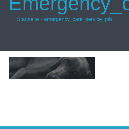
Emergency_c
Startseite
emergency_care_service_ptb