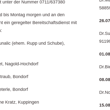
Dr.Ma
gart unter der Nummer 0711/637380
5885
nd bis Montag morgen und an den
26.0
t ein geregelter Bereitschaftsdienst mit
:
Dr.Su
9119
unalic (ehem. Rupp und Schube),
01.0
et, Nagold-Hochdorf
Dr.Bi
Straub, Bondorf
08.0
eterle, Bondorf
Dr.No
ne Kratz, Kuppingen
15.0