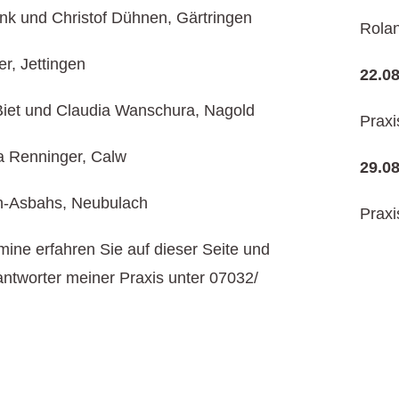
ink und Christof Dühnen, Gärtringen
Rolan
r, Jettingen
22.0
 Biet und Claudia Wanschura, Nagold
Praxi
na Renninger, Calw
29.0
en-Asbahs, Neubulach
Praxi
mine erfahren Sie auf dieser Seite und
ntworter meiner Praxis unter 07032/