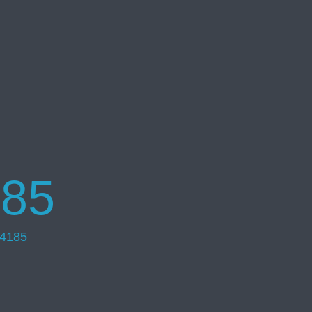
85
4185