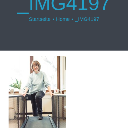
_IMG4197
Startseite
Home
_IMG4197