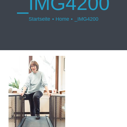
_IMG4200
Startseite
Home
_IMG4200