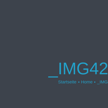
_IMG42
Startseite
Home
_IMG