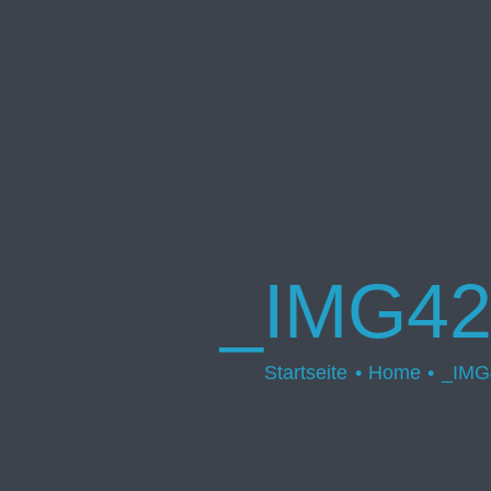
_IMG42
Startseite
Home
_IMG