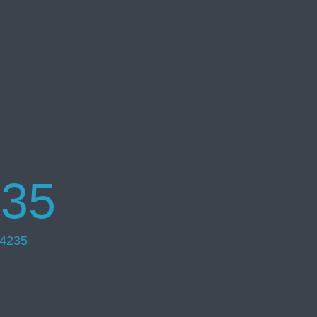
35
4235