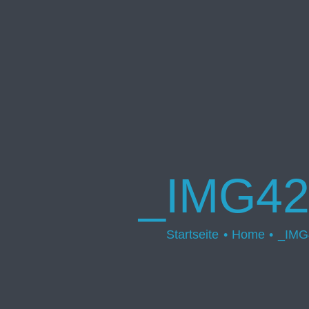
_IMG42
Startseite
Home
_IMG