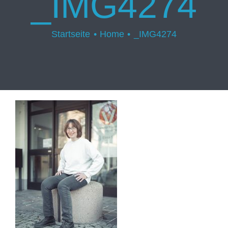
_IMG4274
Startseite
Home
_IMG4274