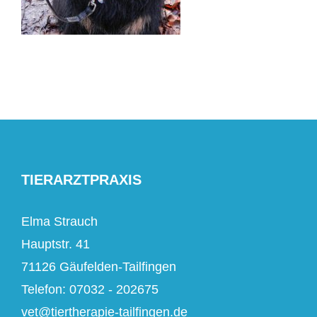
TIERARZTPRAXIS
Elma Strauch
Hauptstr. 41
71126 Gäufelden-Tailfingen
Telefon: 07032 - 202675
vet@tiertherapie-tailfingen.de