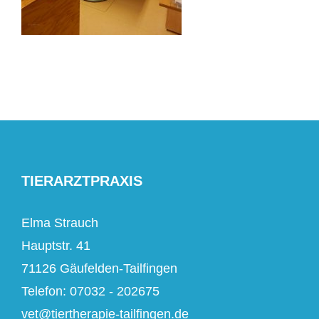
TIERARZTPRAXIS
Elma Strauch
Hauptstr. 41
71126 Gäufelden-Tailfingen
Telefon: 07032 - 202675
vet@tiertherapie-tailfingen.de