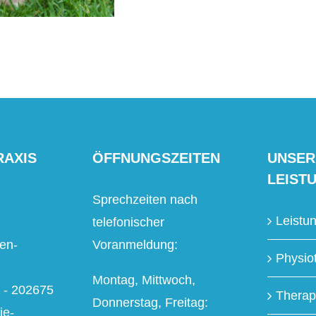
RAXIS
ÖFFNUNGSZEITEN
UNSER
LEIST
Sprechzeiten nach
Leistu
telefonischer
en-
Voranmeldung:
Physio
Montag, Mittwoch,
2 - 202675
Therap
Donnerstag, Freitag:
ie-